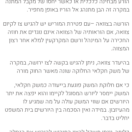
הורע מבחינה כלכלית או כאשר יחסו של מקבל המתנה
במקרה זה הבן מתנהג אל הוריו באופן מחפיר.
הורשה בצוואה –עם פטירת המוריש יש להגיש צו לקיום
צוואה, אם הוראותיה של הצוואה אינם נוגדים את חוזה
החכירה על המינהל ורשם המקרקעין למלא אחר רצון
המצווה.
בהיעדר צוואה, ניתן להגיש בקשה לצו ירושה, במקרה
של משק חקלאי החלוקה שונה מאשר החוק מורה
כי אם חלוקת המשק פוגעת בייעודה כמשק חקלאי,
המשק יימסר ליורש המסוגל לקיימו והוא יפצה את יתר
היורשים אם שווי המשק עולה על מה שמגיע לו
מהעיזבון. במידה ואין הסכמה בין היורשים בית המשפט
יחליט בדבר.