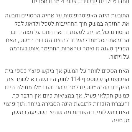
נותרו 6 ילדים יורשים כאשר 4 מהם חסויים.
התובעת הינה האפוטרופוסית על אחיה החסויים ותבעה
את החזקה במשק תוך התחייבות לטפל ולדאוג לכל
מחסורם של אחיה. לטענתה האח חתם על תצהיר ובו
הביע את הסכמתו להעביר לה את הזכויות במשק, האח
הפריך טענה זו ואמר שהאחות החתימה אותו בעורמה
על ויתור.
האח הסכים לוותר על המשק אך ביקש פיצוי כספי.בית
המשפט קבע שסעיף 114 לחוק הירושה בא לשמר את
תפקידם של המשקים למה שהם יועדו מלכתחילה היינו
כמשק חקלאי פעיל, אך במציאות כיום אין הדבר כך,
והעברת הזכויות לתובעת הינה הסבירה ביותר. תוך פיצוי
האח בתשלומים והפחתת מה שהיא השקיעה במשק
מכספה.