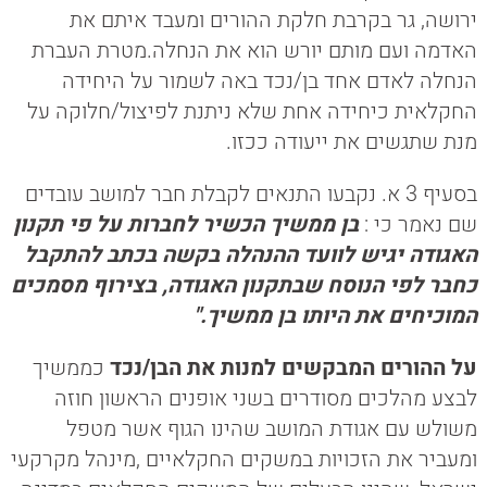
ירושה, גר בקרבת חלקת ההורים ומעבד איתם את
האדמה ועם מותם יורש הוא את הנחלה.מטרת העברת
הנחלה לאדם אחד בן/נכד באה לשמור על היחידה
החקלאית כיחידה אחת שלא ניתנת לפיצול/חלוקה על
מנת שתגשים את ייעודה ככזו.
בסעיף 3 א. נקבעו התנאים לקבלת חבר למושב עובדים
שם נאמר כי :
בן ממשיך הכשיר לחברות על פי תקנון
האגודה יגיש לוועד ההנהלה בקשה בכתב להתקבל
כחבר לפי הנוסח שבתקנון האגודה, בצירוף מסמכים
המוכיחים את היותו בן ממשיך."
על ההורים המבקשים למנות את הבן/נכד
כממשיך
לבצע מהלכים מסודרים בשני אופנים הראשון חוזה
משולש עם אגודת המושב שהינו הגוף אשר מטפל
ומעביר את הזכויות במשקים החקלאיים ,מינהל מקרקעי