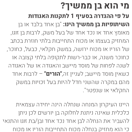
מי הוא בן ממשיך?
על פי ההגדרה בסעיף 1 לתקנות האגודות
השיתופיות בן ממשיך הינו:
"בן אחד בלבד או בן
מאומץ אחד או נכד אחד של בעל משק, לרבות בן זוגו,
המחזיק בעצמו או מכוח התחייבות בלתי חוזרת בכתב
של הוריו או מכוח ירושה, במשק חקלאי, כבעל, כחוכר,
כחוכר משנה, או כבר-רשות לתקופה בלתי קצובה או
לשנה לפחות של מוסד מיישב והאגודה או של האגודה
כשאין מוסד מיישב; לעניין זה,
"הורים"
– לרבות אחד
מהם במקרה שהשני חדל להיות בעל זכויות במשק
החקלאי או שנפטר".
היינו העיקרון המנחה שנחלה הינה יחידה עצמאית
כלכלית שאינה ניתנת לחלוקה בן יורשים לכן ניתן
להעביר את הנחלה לבן אחד נכד אחד ובן/בת זוגו והתנאי
כי הוא מחזיק בנחלה מכוח התחייבות הוריו או מכוח