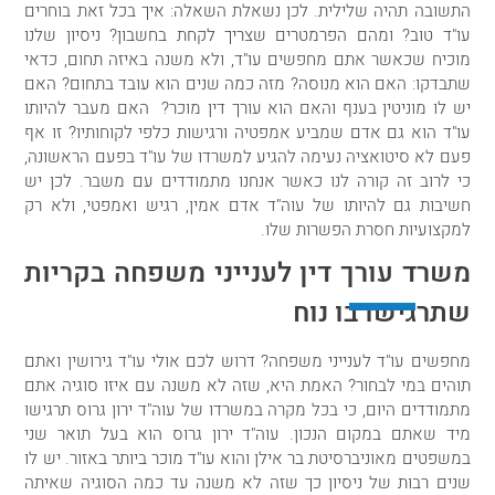
התשובה תהיה שלילית. לכן נשאלת השאלה: איך בכל זאת בוחרים
עו"ד טוב? ומהם הפרמטרים שצריך לקחת בחשבון? ניסיון שלנו
מוכיח שכאשר אתם מחפשים עו"ד, ולא משנה באיזה תחום, כדאי
שתבדקו: האם הוא מנוסה? מזה כמה שנים הוא עובד בתחום? האם
יש לו מוניטין בענף והאם הוא עורך דין מוכר? האם מעבר להיותו
עו"ד הוא גם אדם שמביע אמפטיה ורגישות כלפי לקוחותיו? זו אף
פעם לא סיטואציה נעימה להגיע למשרדו של עו"ד בפעם הראשונה,
כי לרוב זה קורה לנו כאשר אנחנו מתמודדים עם משבר. לכן יש
חשיבות גם להיותו של עוה"ד אדם אמין, רגיש ואמפטי, ולא רק
למקצועיות חסרת הפשרות שלו.
משרד
עורך דין לענייני משפחה בקריות
שתרגישו בו נוח
מחפשים עו"ד לענייני משפחה? דרוש לכם אולי עו"ד גירושין ואתם
תוהים במי לבחור? האמת היא, שזה לא משנה עם איזו סוגיה אתם
מתמודדים היום, כי בכל מקרה במשרדו של עוה"ד ירון גרוס תרגישו
מיד שאתם במקום הנכון. עוה"ד ירון גרוס הוא בעל תואר שני
במשפטים מאוניברסיטת בר אילן והוא עו"ד מוכר ביותר באזור. יש לו
שנים רבות של ניסיון כך שזה לא משנה עד כמה הסוגיה שאיתה