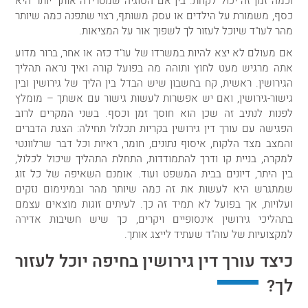
וכמה זמן זה יכול לקחת. בין אם הסוגיה שמטרידה אותך יותר היא
כסף, משמורת על הילדים או עסק משותף, רצוי שתפנה כמה שיותר
מהר לעו"ד שיוכל לעזור לך לשפוך אור על המציאות.
אם מעולם לא יצא להיות במשרדו של עו"ד כזה או אחר, ברור מדוע
אתה מרגיש מעט לחוץ ותוהה מה בפועל קורה ואיך נראה תהליך
הגירושין. ראשית, קח בחשבון שיש הבדל בין הליך של גירושין ובין
גישור-גירושין, ואם יש אפשרות לעשות גישור עם אשתך – מומלץ
לפנות לנתיב זה שכן הוא חוסך זמן וכסף. בשני המקרים לרוב
הפגישה עם עורך דין גירושין בקריות תכלול תחילה: הצגת הדברים
והמצב מצד הלקוח, איסוף נתונים, חומר, ראיות וכל דבר שרלוונטי
למקרה, בניית קו ודרך להתמודדות, התחלת התהליך שיכול לכלול,
בין היתר, דיונים בבית המשפט ועוד. אומנם השאיפה של כל זוג
שמתגרש היא לעשות את זה כמה שיותר מהר ובמינימום נזקים
ועלויות, אך בפועל לא תמיד זה כך. לעיתים זוגות מוצאים עצמם
בתהליכי גירושין אינסופיים ויקרים, כך שיש חשיבות אדירה
למקצועיות של עוה"ד שעתיד לייצג אותך.
כיצד עורך דין גירושין בחיפה יוכל לעזור
לך?