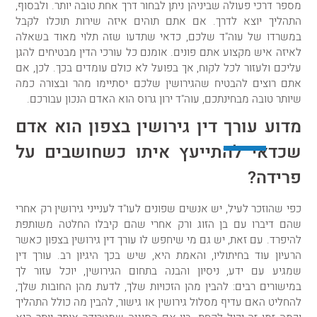
מספר דרכי פעולה שביניהן ניתן לבחור דרך אחת טובה יותר. ולבסוף,
התהליך יוצא לדרך. אם אתם תוהים איזה שירות תוכלו לקבל
במשרדו של עוה"ד שלכם, כדאי שתדעו שזה תלוי מאוד בשאלה
לאיזה איש מקצוע אתם פונים. אומנם כל עורכי הדין מבטיחים להגן
עליכם ולעזור לכל לקוח, אך בפועל לא כולם עומדים בכך. לכן, אם
אתם רוצים להבטיח שהגירושין שלכם יסתיימו מהר ובצורה כמה
שיותר טובה מבחינתכם, עוה"ד ירון גרוס הוא האדם הנכון עבורכם.
מדוע עורך דין גירושין בצפון הוא אדם
שכדאי להתייעץ איתו כשחושבים על
פרידה?
כפי שהוזכר לעיל, יש אנשים שפונים לעו"ד לענייני גירושין רק אחרי
שהם דיברו עם בן הזוג ורק אחרי שהם קיבלו החלטה משותפת
להיפרד. עם זאת, יש גם מי שיחפש לו עורך דין גירושין בצפון כאשר
הרעיון עוד בחיתוליו, והאמת היא, שיש בכך היגיון רב. עורך דין
שמגיע עם ידע, ניסיון והבנה בתחום הגירושין, יוכל עזור לך
במישורים רבים: להבין מהן הזכויות שלך, לדעת מהן החובות שלך,
להחליט האם עדיף מסלול גירושין או גישור, להבין מה כולל התהליך