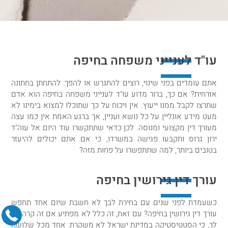
עו"ד לענייני משפחה בחיפה
אתם עומדים בפני שינוי, רוצים להתגרש או להפך: להתחתן בחתונה
אזרחית? אם כך, ברור מדוע עו"ד לענייני משפחה בחיפה הוא אדם
שתרצו לקבל ממנו ייעוץ. אין ויכוח על כך שתוכלו למצוא בימינו לא
מעט מידע אונליין על כל נושא ועניין, אך ברגע האמת אין כמו עצה
מעורך דין מקצועי ומנוסה. לכן כדאי שתתקשרו עוד היום אל עוה"ד
ירון גרוס ותקבעו פגישה במשרדו, כי אם אתם יכולים להיעזר
בטובים ביותר, למה שתתפשרו על פחות מזה?
עורך דין גירושין בחיפה
כשעמדת לפני שנים עם בחירת לבך לא חשבת שיום אחד תחפש
עורך דין גירושין בחיפה? עם זאת, זה כלל לא מפתיע אם זה קרה גם
לך, כי הסטטיסטיקה במדינת ישראל לא משקרת: אחד מכל שלושה