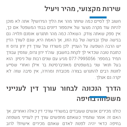
שירות מקצועי, מהיר ויעיל
חשוב לך לסיים כמה שיותר מהר את הליך הגירושין? אתה לא מוכן
להיות עוד מקרה מצער של אינספור דיונים בבתי המשפט? אם כך,
אין ספק שאתה צודק. השאלה כמה מהר תתגרש אומנם תלויה גם
בגישה שלך ובגישה של בת הזוג, אך האמת היא, שגם לעורך הדין
יש הרבה השפעה על העניין. לכן משרדו של עורך דין ירון גרוס זו
כתובת טובה שכדאי לך לקחת בחשבון. עוה"ד ירון גרוס, שזמין עבורך
תמיד במספר:
077-7995056
מגיע עם שנים רבות של ניסיון. הוא
בעל תואר שני במשפטים מאוניברסיטת בר אילן ואחרי שסייע
לזוגות רבים להתגרש בצורה מכובדת ומהירה, אין סיבה שזה לא
יקרה גם אצלך.
הדרך הנכונה לבחור עורך דין לענייני
משפחה בחיפה
כולנו מכירים אנשים שעובדים במשרדי עורכי דין כאלה ואחרים, אך
האם זה אומר שתמיד כשאתם מחפשים עורך דין לענייני משפחה
בחיפה כדאי יהיה לפנות לאדם שאתם מכירים אישית? לרוב