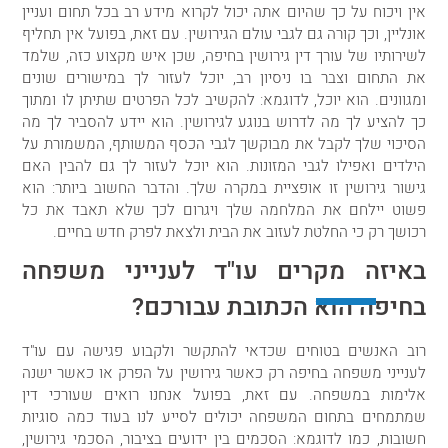
אין ויכוח על כך שהיום אתה יכול לקרוא מידע רב בכל תחום ועניין
אונליין, וכך קורה גם לגבי עולם הגירושין. עם זאת, בפועל אין תחליף
לשירותיו של עורך דין גירושין בחיפה, שכן איש מקצוע כזה, שלמד
את התחום וצבר בו ניסיון רב, יוכל לעזור לך במישורים שונים
ומגוונים. הוא יוכל, לדוגמא: להקשיב לכל הפרטים שתיתן לו ומתוך
כך להציע לך מה לדרוש בנוגע לגירושין. הוא יידע להסביר לך מה
הסיכוי שלך לקבל את מבוקשך לגבי הכסף המשותף, המשמורת על
הילדים ואפילו לגבי המזונות. הוא יוכל לעזור לך גם להבין האם
גישור גירושין זו אופציית במקרה שלך. והדבר החשוב ביותר: הוא
פשוט יילחם את המלחמה שלך ויגרום לכך שלא תאבד את כל
רכושך רק כי החלטת לעזוב את הבית ולצאת לפרק חדש בחיים.
באיזה מקרים עו"ד לענייני משפחה
בחיפה הוא הכתובת עבורכם?
רוב האנשים בטוחים שכדאי להתקשר ולקבוע פגישה עם עו"ד
לענייני משפחה בחיפה רק כאשר גירושין על הפרק או כאשר ישנה
אלימות במשפחה. עם זאת, בפועל אנחנו רואים שעורכי דין
שמתמחים בתחום המשפחה יכולים לסייע לנו בעוד כמה סוגיות
חשובות, כמו לדוגמא: הסכמים בין ידועים בציבור, הסכמי גירושין,