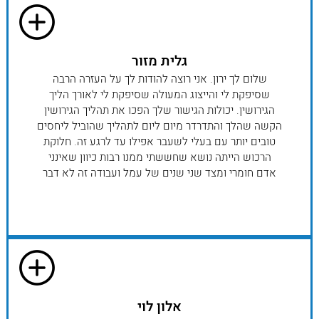
גלית מזור
שלום לך ירון. אני רוצה להודות לך על העזרה הרבה
שסיפקת לי והייצוג המעולה שסיפקת לי לאורך הליך
הגירושין. יכולות הגישור שלך הפכו את תהליך הגירושין
הקשה שהלך והתדרדר מיום ליום לתהליך שהוביל ליחסים
טובים יותר עם בעלי לשעבר אפילו עד לרגע זה. חלוקת
הרכוש הייתה נושא שחששתי ממנו רבות כיוון שאינני
אדם חומרי ומצד שני שנים של עמל ועבודה זה לא דבר
ש.. "גדל על עצים". התרשמתי מאוד מהמקצועיות שלך
והענייניות שלך ברגעים בהם זה נדרש וביכולת שלך להיות
קול מרגיע וקשוב ברגעים בהם הייתי זקוקה לקול מרגיע
בפינה שלי. אני מאחלת לך המון בהצלחה ומקווה
שתעמוד לצד רבים כמו שעמדת לצדי. תודה רבה, גלית
מזור
אלון לוי