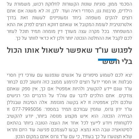
הסכמי ממון, סוגיות שונות הקשורות לחלוקת רכוש, משמורת על
הילדים, סרבנות גט, הסדרי ראיה ועוד. לכן, זה לא משנה אם אתם
רוצים להקים משפחה ביחד ומעוניינים לעשות זאת בדרך
אלטרנטיבית לעומת המקובל או שאתם דווקא רוצים לפרק את התא
המשפחתי. בכל מקרה עצה מעורך דין מומחה תמיד תוכל לעזור
לכם לקבל את ההחלטה הנכונה יותר ולכן לא כדאי לוותר על כך.
לפגוש עו"ד שאפשר לשאול אותו הכול
בלי חשש
יצא לכם לשמוע סיפורים על אנשים שנפגשו עם עורכי דין חסרי
סבלנות או חסרי ידע? רוצים להימנע ממצב כזה וחשוב לכם לבחור
עו"ד שגם יידע להקשיב ולהיות אמפטי? אם כך, אין ספק שאתם
צודקים. אתם הולכים לדבר עם עוה"ד על הדברים הכי רגישים
שלכם ולכן אמפטיה זו לא בקשה מוגזמת. אלה הסיבות שבגללן
עו"ד ירון גרוס, שזמין עבורכם תמיד במספר:
077-7995056
זו
הבחירה הנכונה. הוא איש מקצוע מנוסה ביותר, יודע להקשיב
ללקוחותיו ויודע לייעץ לכל אחד את העצה הטובה ביותר בהתאם
לסיטואציה שבה הוא נמצא. קבעו לעצמכם פגישה עוד היום ותראו
שלא תצטערו על כך בעתיד, כי עם עו"ד גרוס אתם במקום הנכון.