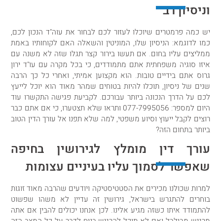
וניסיון רב
יש כמה פרמטרים שיוכלו לעזור לכם לבחור את עוה"ד הנכון לכם,
כמו לדוגמא: הניסיון שלו, המוניטין והשאלה האם לקוחותיו באמת
ממליצים עליו בחום. אם תעשו בירור קצר תגלו שזה לא משנה עם
איזו סוגיה משפחתית אתם מתמודדים, כי בכל מקרה עם עו"ד ירון
גרוס אתם בידיים טובות. הוא מקצוען אמיתי, ואחרי כל כך הרבה
שנים של ניסיון, תוכלו להיות בטוחים שמהר מאוד הוא יוכל לייעץ
לכם על הדרך הנכונה ביותר עבורכם. לקביעת פגישה התקשרו עוד
היום למספר:
077-7995056
ותראו שלא תצטערו, כי אם אתם כבר
רוצים לקבל ייעוץ וסיוע משפטי, למה שלא תפנו אל עורך הדין הטוב
ביותר בתחום הזה?
עורך דין מומלץ לגירושין בחיפה
שאפשר לסמוך עליו בעיניים עצומות
למרות שכולנו מכירים את הסטטיסטיקה ויודעים שהרבה מאוד זוגות
בוחרים להתגרש בישראל, גירושין זה עדיין לא משהו שפשוט
להתמודד איתו כשזה מגיע אלינו. לכן אנחנו יכולים להבין אם אתה
מרגיש מבולבל ואם לא תוכל להרגיש בנוח לדבר על כל המצב הזה