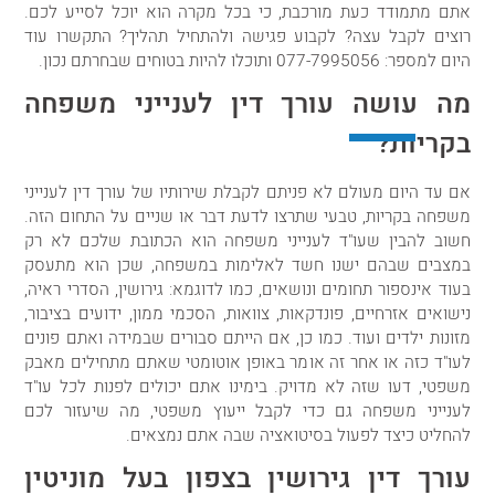
אתם מתמודד כעת מורכבת, כי בכל מקרה הוא יוכל לסייע לכם.
רוצים לקבל עצה? לקבוע פגישה ולהתחיל תהליך? התקשרו עוד
היום למספר:
077-7995056
ותוכלו להיות בטוחים שבחרתם נכון.
מה עושה עורך דין לענייני משפחה
בקריות?
אם עד היום מעולם לא פניתם לקבלת שירותיו של עורך דין לענייני
משפחה בקריות, טבעי שתרצו לדעת דבר או שניים על התחום הזה.
חשוב להבין שעו"ד לענייני משפחה הוא הכתובת שלכם לא רק
במצבים שבהם ישנו חשד לאלימות במשפחה, שכן הוא מתעסק
בעוד אינספור תחומים ונושאים, כמו לדוגמא: גירושין, הסדרי ראיה,
נישואים אזרחיים, פונדקאות, צוואות, הסכמי ממון, ידועים בציבור,
מזונות ילדים ועוד. כמו כן, אם הייתם סבורים שבמידה ואתם פונים
לעו"ד כזה או אחר זה אומר באופן אוטומטי שאתם מתחילים מאבק
משפטי, דעו שזה לא מדויק. בימינו אתם יכולים לפנות לכל עו"ד
לענייני משפחה גם כדי לקבל ייעוץ משפטי, מה שיעזור לכם
להחליט כיצד לפעול בסיטואציה שבה אתם נמצאים.
עורך דין גירושין בצפון
בעל מוניטין