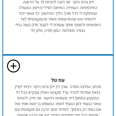
ירון גרוס היקר. אני רוצה להודות לך על הדאגה,
האיכפתיות, העמידה האיתנה לצידי והייצוג המעולה
שסיפקת לי לכל אורך הליך הגירושין. כל שאני יכול
להוסיף הוא שהתרשמתי מאוד מהמקצועיות לצד
האנושיות ולשתף אותך שעזרת לי לעבור פרק קשה בחיי
בצורה מוצלחת. המון תודה, אלון לוי
עוז טל
מכתב המלצה ותודה. עורך דין ירון גרוס היקר: רציתי לציין
בזאת שזכיתי להכיר עו"ד מקצועי ואמין שבקיא בכל רזי
המקצוע בתחום דיני משפחה וירושה. אני חייב להודות
שאני הגעתי לאן הגעתי לאחר המשפט בו יצגת אותי מול
אם בנותי רק בזכותך. למדתי ממך הרבה גם מקצועית וגם
אישית בכל מיני תחומים בחיים. ירון אין הרבה אנשים