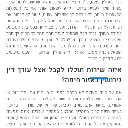
כבר בתהליך עצמו, עו"ד מוביל הוא איש מקצוע שחשוב לפנות אליו.
עוה"ד שלך לענייני גירושין: יידע לשאול אותך את כל השאלות
החשובות ביותר, יידע לתת לך אופציות שונות, יעזור לך לבחור את
האסטרטגיה המשפטית הנכונה ביותר, יוכל לייעץ לך על התנהגויות
רצויות ולא רצויות לאורך הדרך, יוכל לייצג אותך בפני בית המשפט
במידת הצורך. זכור: ככל שתפנה לעו"ד יותר מהר כך תהיה לך יותר
אינפורמציה משפטית וכך תוכלו לקבל ייעוץ משפטי משלב מוקדם
יותר. הפרטים הללו חשובים להמשך הדרך והם אלה שישפיעו על
השאלה כמה מסובך, או לא, יהיה תהליך הגירושין – היבט שישפיע
גם על פרק ב' בחייך.
איזה שירות תוכלו לקבל אצל עורך דין
גירושין באזור חיפה?
אם עד היום מעולם לא הייתם בפגישה רשמית עם עו"ד כזה או
אחר, טבעי שיהיו לכם מעט חששות ולא לגמרי תדעו במה דברים
אמורים. כאשר אתם פונים לקבלת שירותיו של עורך דין גירושין
באזור חיפה לרוב התהליך מתבצע במספר שלבים: אתם מגיעים
לפגישה ומספרים לעוה"ד על המצב הנתון שבו אתם נמצאים, אתם
מספקים את כל החומר הרלוונטי ואת הראיות הקיימות, עוה"ד מציע