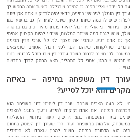
עם כל עו"ד שאליו תפנה. זו הסיבה שבגללה, כאשר אתה מחפש לך
עורך דין מומלץ לגירושין בחיפה, כדאי יהיה לבדוק שאתה אכן פונה
לעו"ד: שיש לו כמה שיותר ניסיון, שיוכל לעזור לך גם בנושא כמו
גישור-גירושין, כי אולי זה יכול להיות פתרון מהיר וטוב גם במקרה
שלך, שיש לגביו כמה שיותר המלצות, שיידע להיות מקצוען אמיתי
אך גם אדם רגיש שמבין את מצבך. לא כל עורכי הדין מבינים
וזוכרים שהלקוחות שלהם הם, לפני הכול, אנשים שנמצאים
במשבר. לכן חשוב לבחור משרד עורכי דין שבו תוכל להרגיש בנוח
ושתרגיש שממנו, אחרי כל התהליך, תצא מחוזק לדרך החדשה
בחייך.
עורך דין משפחה בחיפה – באיזה
מקרים הוא יוכל לסייע?
יש לא מעט מצבים שבהם עורך דין לענייני דיני משפחה הוא
הכתובת הנכונה. אם אתם זקוקים למידע וייעוץ בנוגע למצבים
שונים בתוך המשפחה כמו: גירושין, גישור גירושין, התעללות
במשפחה, אלימות במשפחה ועוד. הרי שעורך דין העוסק בתחום
הזה הוא הכתובת הנכונה. חשוב להבין שאתם לא היחידים