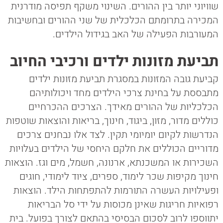
שוויוני יותר בין ההורים. השינוי משקף תפיסה מודרנית
המכירה בתרומתם הכלכלית של שני ההורים ובחשיבות
המעורבות הפעילה של האב בגידול הילדים.
תביעת מזונות ילדים ורכיבי החיוב
קביעת גובה המזונות במסגרת תביעת מזונות ילדים
מתבססת על בחינת צרכי הילדים מחד ויכולותיהם
הכלכליות של ההורים מאידך. הצרכים ההכרחיים
כוללים מדור, מזון, ביגוד, חינוך, בריאות והוצאות שוטפות
הנדרשות לקיום יומיומי תקין. לצד אלו נבחנים צרכים
מדוריים הכוללים את חלקם היחסי של הילדים בעלויות
השכירות או המשכנתא, ארנונה, חשמל, מים וגז. הוצאות
חינוך מקיפות שכר לימוד, ספרים, ציוד לימודי, חוגים
ופעילויות העשרה התורמות להתפתחות הילד. הוצאות
רפואיות חריגות שאינן מכוסות על ידי סל הבריאות
יתווספו לרוב לסכום הבסיסי בהתאם לצורך בפועל. בית