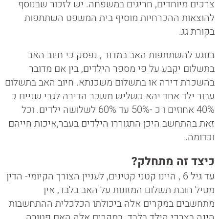
צרכים מיוחדים, חריגים במשפחה. יש לזכור שבנוסף
להוצאות ההכרחיות מוסיף בית המשפט השתתפות
בקורת גג.
בנוגע להשתתפות האב במדור , נפסק כי חיוב האב
בתשלום יקבע על פי מספר הילדים, בין אם מדובר
בהשכרת דירה או בתשלום משכנתא. חיוב האב בתשלום
עבור ילד אחד יהא כשליש משכר הדירה לגבי שניים כ
40% אחוזים ו כ -50% עד 60% לשלושה ילדים. וכל
זאת בהתחשב היכן התגוררו הילדים בעבר,איכות חייהם
וכדומה.
כיצד זה מתחלק?
עד גיל 6 , היינו קטני קטינים, לעניין הצורך הקיומי- הדין
מטיל חובת תשלום המזונות על האב בלבד, אין
מתחשבים במקרים אלה ביכולתו הכלכלית ההתחשבות
הינה בצרכי הילד בלבד. במקרים אלה האם פטורה