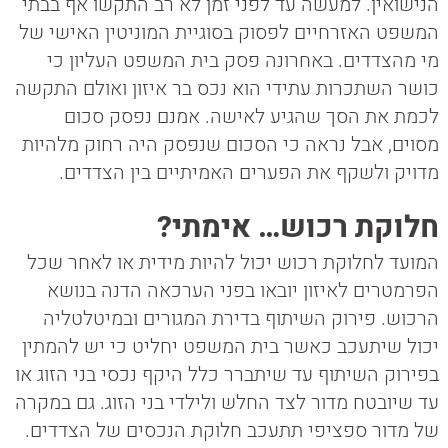
הנישואין. למעשה עד לפני זמן לא רב התקשו אף בבתי
המשפט האזרחיים לפסוק בסוגיית המוניטין האישי של
מי מהצדדים. באחרונה פסק בית המשפט העליון כי
כושר השתכרות עתידי הוא נכס בר איזון ואולם התקשה
לכמת את הסך שהגיע לאישה. אמנם נפסק סכום
מסוים, אבל נראה כי הסכום שנפסק היה רחוק מלהיות
מדויק ולשקף את הפערים האמיתיים בין הצדדים.
חלוקת רכוש… אימתי?
המועד לחלוקת רכוש יכול להיות מידית או לאחר שכל
הפרמטרים לאיזון יובאו בפני הערכאה הדנה בנושא
הרכוש. פירוק השיתוף בדירת המגורים ובמיטלטליה
יכול שיתעכב כאשר בית המשפט יחליט כי יש להמתין
בפירוק השיתוף עד שיתברר כלל היקף נכסי בני הזוג או
עד שיובטח מדור לצד החלש ולילדי בני הזוג. גם במקרה
של מדור ספציפי תתעכב חלוקת הנכסים של הצדדים.