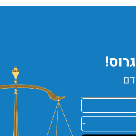
רוס!
דם