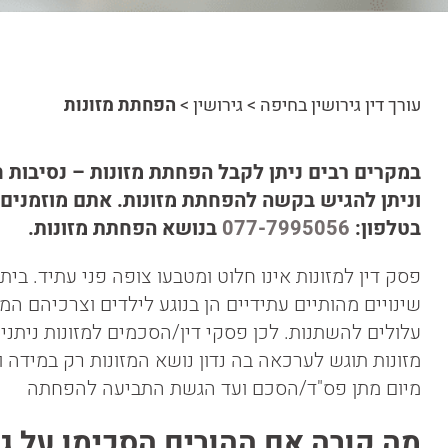
עורך דין גירושין בחיפה
>
גירושין
>
הפחתת מזונות
במקרים רבים ניתן לקבל הפחתת מזונות – נסיבות ח
וניתן להגיש בקשה להפחתת מזונות. אתם מוזמנים ל
בטלפון:
077-7995056
בנושא הפחתת מזונות.
פסק דין למזונות אינו חלוט ומטבעו צופה פני עתיד. בי
שינויים מהותיים עתידיים הן בנוגע לילדים וצרכיהם המ
עלולים להשתנות. לכן פסקי דין/הסכמים למזונות ניתנ
מזונות תוגש לערכאה בה נדון נושא המזונות רק במידה ונ
מיום מתן פס"ד/הסכם ועד הגשת התביעה להפחתה
מה קורה אם ההורים הסכימו על ג