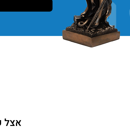
אצל ע