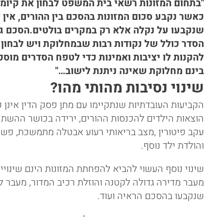
"בתחום המזונות רשאי בית המשפט לבחון את קיומם 
כאשר נקבע סכום המזונות בהסכם בין ההורים, אין 
שנקבעו על נקלה אלא רק במקרים בולטים.הסכם גיר
הסדר כולל של נקודות רבות שבמחלוקת ויש לבחון
להקנות לו יציבות ואמינות כדי לטפח הסדרים מוסכמ
בינם מחלוקת שאינה ניתנת לישוב…"
שינוי נסיבות מהותי מהו?
הקביעות העובדתיות שנתקיימו עם מתן פסק הדין אינן קי
הוצאות הילדים להכנסות ההורים, ירידה בכושר ההשת
עקב פיטורין ,מצב בריאותי רעוע אבטלה מתמשכת, פשיט
והולדת ילד נוסף.
שינוי נוסף העשוי להביא להפחתת המזונות הינם שינויי
מעבר מדירה גדולה לקטנה והוזלת רכיב המדור, מעבר ל
שנקבעו בהסכם הראיה ועוד.