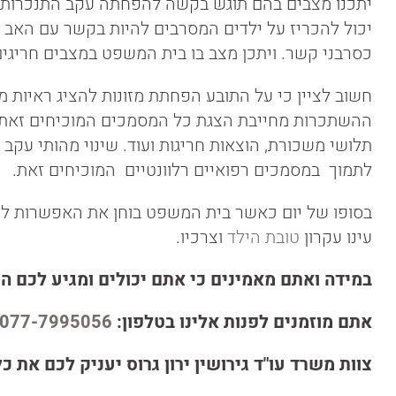
יתכנו מצבים בהם תוגש בקשה להפחתה עקב התנכרות 
יכול להכריז על ילדים המסרבים להיות בקשר עם האב 
כסרבני קשר. ויתכן מצב בו בית המשפט במצבים חריגים 
חשוב לציין כי על התובע הפחתת מזונות להציג ראיות 
ההשתכרות מחייבת הצגת כל המסמכים המוכיחים זאת כג
תלושי משכורת, הוצאות חריגות ועוד. שינוי מהותי עקב 
לתמוך במסמכים רפואיים רלוונטיים המוכיחים זאת.
בסופו של יום כאשר בית המשפט בוחן את האפשרות להפ
עינו עקרון
טובת הילד
וצרכיו.
במידה ואתם מאמינים כי אתם יכולים ומגיע לכם 
אתם מוזמנים לפנות אלינו בטלפון:
077-7995056
צוות משרד עו"ד גירושין ירון גרוס יעניק לכם את 