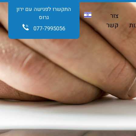
התקשרו לפגישה עם ירון
צור
גרוס
ות
קשר
077-7995056