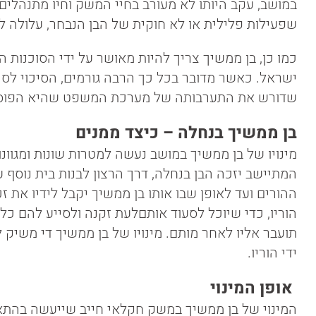
במושב, עקב היותו לא מעורב בחיי המשק וחיו מתנהלים
שפעילות פלילית או לא חוקית של הבן הנבחר, עלולה לה
כמו כן, בן ממשיך צריך להיות מאושר על ידי הסוכנות ה
ישראל. כאשר מדובר בכל כך הרבה גורמים, הסיכוי לסכס
שדורש את התערבותה של מערכת המשפט שהיא הפוסקת
בן ממשיך בנחלה – כיצד ממנים
מינויו של בן ממשיך במושב נעשה למטרות שונות ומגוונ
המתיישב יזכה הבן בנחלה, דרך הרצון לבנות בית נוסף 
ההורים ועד לאופן שבו אותו בן ממשיך יקבל לידיו את זכ
הוריו, כדי שיוכל לסעוד אותםלעת זקנה ולסייע להם כ
תועבר אליו לאחר מותם. מינויו של בן ממשיך די משיק 
ידי הוריו.
אופן המינוי
המינוי של בן ממשיך במשק חקלאי חייב שייעשה בהתאם