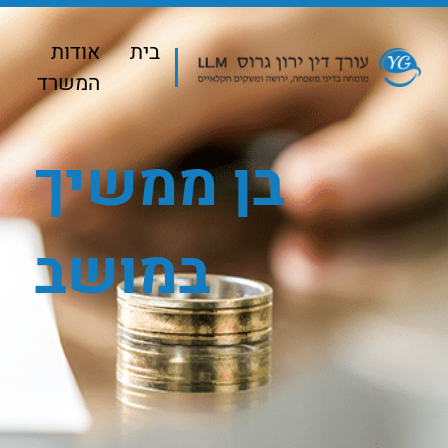
בית
אודות
המשרד
בן ממשיך
במושב