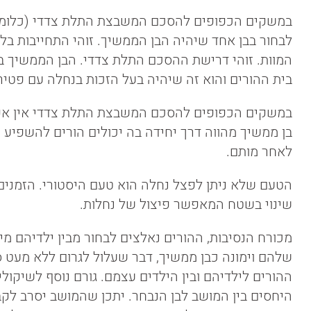
במשקים הכפופים להסכם המשבצת התלת צדדי (כלומר 
לבחור בבן אחד שיהיה הבן הממשיך. זוהי התחייבות בל
המוות. זוהי דרישת ההסכם התלת צדדי. הבן הממשיך בו
בית ההורים והוא זה שיהיה בעל הזכות בנחלה עם פטירתו
במשקים הכפופים להסכם המשבצת התלת צדדי אין אפשר
בן ממשיך מהווה דרך יחידה בה יכולים הורים להשפיע 
לאחר מותם.
הטעם שלא ניתן לפצל נחלה הוא טעם היסטורי. הזמנים ה
שינוי בשטח המאפשר פיצול של נחלות.
מכורח הנסיבות, ההורים נאלצים לבחור מבין ילדיהם מ
שלהם וימונה כבן ממשיך, דבר שעלול לגרום ללא מעט 
ההורים לילדיהם ובין הילדים עצמם. גורם נוסף לשיקול
היחסים בין המושב לבן הנבחר. יתכן שהמושב יסרב לק