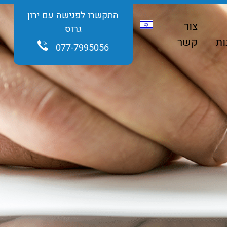
התקשרו לפגישה עם ירון
צור
גרוס
ות
קשר
077-7995056