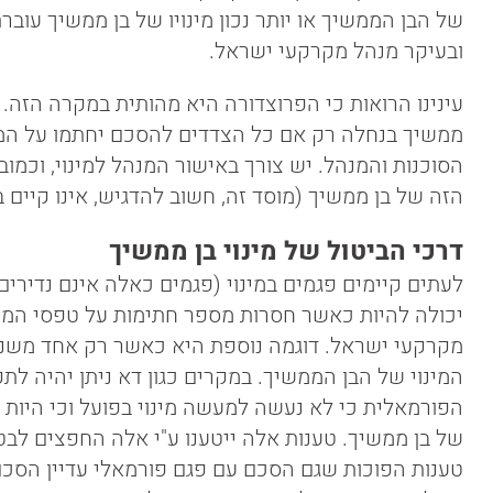
של הבן הממשיך או יותר נכון מינויו של בן ממשיך עובר
ובעיקר מנהל מקרקעי ישראל.
עינינו הרואות כי הפרוצדורה היא מהותית במקרה הזה. ה
ממשיך בנחלה רק אם כל הצדדים להסכם יחתמו על המינו
הסוכנות והמנהל. יש צורך באישור המנהל למינוי, וכמוב
הזה של בן ממשיך (מוסד זה, חשוב להדגיש, אינו קיים ב
דרכי הביטול של מינוי בן ממשיך
לעתים קיימים פגמים במינוי (פגמים כאלה אינם נדירים 
יכולה להיות כאשר חסרות מספר חתימות על טפסי המינו
מקרקעי ישראל. דוגמה נוספת היא כאשר רק אחד משני
המינוי של הבן הממשיך. במקרים כגון דא ניתן יהיה לתק
הפורמאלית כי לא נעשה למעשה מינוי בפועל וכי היות ש
של בן ממשיך. טענות אלה ייטענו ע"י אלה החפצים לבטל
טענות הפוכות שגם הסכם עם פגם פורמאלי עדיין הסכ